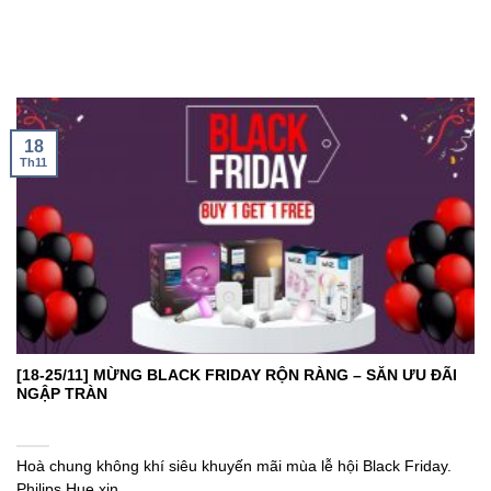
18
Th11
[18-25/11] MỪNG BLACK FRIDAY RỘN RÀNG – SĂN ƯU ĐÃI
NGẬP TRÀN
Hoà chung không khí siêu khuyến mãi mùa lễ hội Black Friday.
Philips Hue xin ...