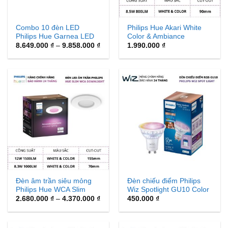
Combo 10 đèn LED
Philips Hue Akari White
Philips Hue Garnea LED
Color & Ambiance
Downlight White
Khoảng
Downlight 90mm
8.649.000
₫
–
9.858.000
₫
1.990.000
₫
giá:
Ambiance
từ
8.649.000 ₫
đến
9.858.000 ₫
Đèn âm trần siêu mỏng
Đèn chiếu điểm Philips
Philips Hue WCA Slim
Wiz Spotlight GU10 Color
Khoảng
Matter
2.680.000
₫
–
4.370.000
₫
450.000
₫
giá:
từ
2.680.000 ₫
đến