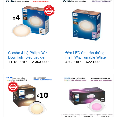
Combo 4 bộ Philips Wiz
Đèn LED âm trần thông
Downlight Siêu tiết kiệm
minh WiZ Tunable White
Khoảng
Downlight
Khoảng
1.618.000
₫
–
2.363.000
₫
426.000
₫
–
622.000
₫
giá:
giá:
từ
từ
1.618.000 ₫
426.000 
đến
đến
2.363.000 ₫
622.000 