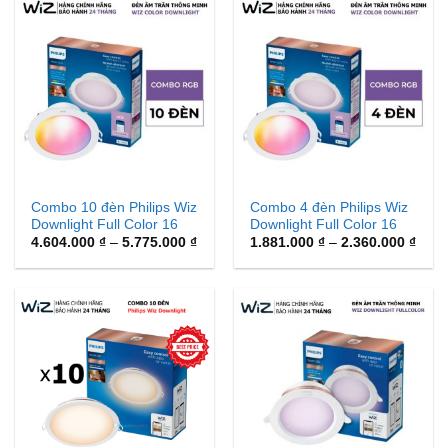
4.370.000 ₫
Combo 10 đèn Philips Wiz
Combo 4 đèn Philips Wiz
Downlight Full Color 16
Downlight Full Color 16
triệu màu Wifi & Matter
Khoảng
triệu màu Wifi & Matter
Khoả
4.604.000
₫
–
5.775.000
₫
1.881.000
₫
–
2.360.000
₫
giá:
giá:
từ
từ
4.604.000 ₫
1.88
đến
đến
5.775.000 ₫
2.36