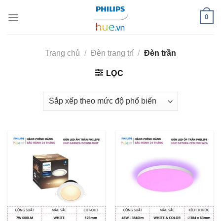
Skip
0
to
content
Trang chủ
/
Đèn trang trí
/
Đèn trần
LỌC