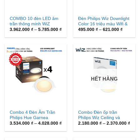
COMBO 10 đèn LED âm
Đèn Philips Wiz Downlight
trần thông minh WiZ
Color 16 triệu màu Wifi &
Tunable White Downlight
Khoảng
Matter
Khoảng
3.962.000
₫
–
5.785.000
₫
495.000
₫
–
621.000
₫
giá:
giá:
từ
từ
3.962.000 ₫
495.000 
đến
đến
5.785.000 ₫
621.000 
HẾT HÀNG
Combo 4 Đèn Âm Trần
Combo Đèn ốp trần
Philips Hue Garnea
Philips Wiz Ceiling và
Khoảng
Cảm biến chuyển động
Khoả
3.534.000
₫
–
4.028.000
₫
2.180.000
₫
–
2.370.000
₫
giá:
giá:
từ
từ
3.534.000 ₫
2.18
đến
đến