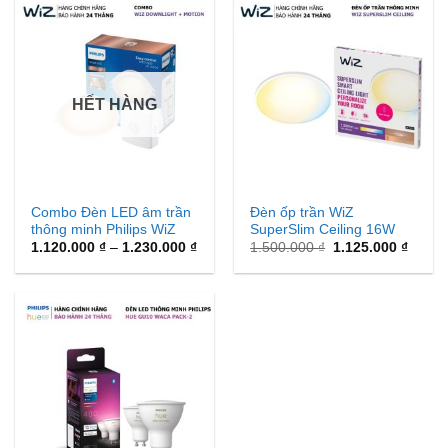
4.028.000 ₫
2.37
HẾT HÀNG
Combo Đèn LED âm trần
Đèn ốp trần WiZ
thông minh Philips WiZ
SuperSlim Ceiling 16W
Downlight Motion
Khoảng
White 27-65K
Giá
Giá
1.120.000
₫
–
1.230.000
₫
1.500.000
₫
1.125.000
₫
giá:
gốc
hiện
từ
là:
tại
1.120.000 ₫
1.500.000 ₫.
là:
đến
1.125.
1.230.000 ₫