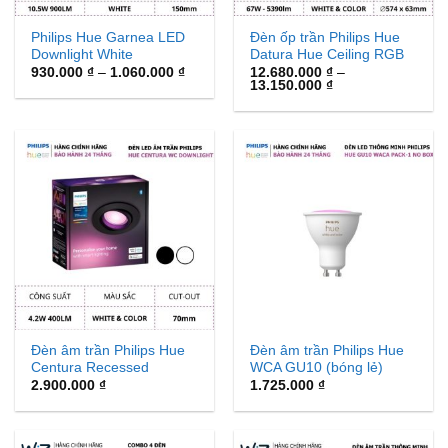
Philips Hue Garnea LED
Đèn ốp trần Philips Hue
Downlight White
Datura Hue Ceiling RGB
Ambiance
Khoảng
930.000
₫
–
1.060.000
₫
12.680.000
₫
–
giá:
Khoảng
13.150.000
₫
từ
giá:
930.000 ₫
từ
đến
12.680.000 ₫
1.060.000 ₫
đến
13.150.000 ₫
Đèn âm trần Philips Hue
Đèn âm trần Philips Hue
Centura Recessed
WCA GU10 (bóng lẻ)
Spotlight WACA
2.900.000
₫
1.725.000
₫