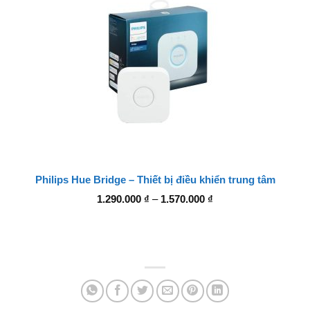
Philips Hue Bridge – Thiết bị điều khiển trung tâm
Khoảng
1.290.000
₫
–
1.570.000
₫
giá:
từ
1.290.000 ₫
đến
1.570.000 ₫