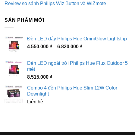
Review so sánh Philips Wiz Button và WiZmote
SẢN PHẨM MỚI
Đèn LED dây Philips Hue OmniGlow Lightstrip
Khoảng
4.550.000
₫
–
6.820.000
₫
giá:
từ
Đèn LED ngoài trời Philips Hue Flux Outdoor 5
4.550.000 ₫
mét
đến
8.515.000
₫
6.820.000 ₫
Combo 4 đèn Philips Hue Slim 12W Color
Downlight
Liên hệ