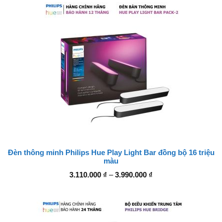
Đèn thông minh Philips Hue Play Light Bar đồng bộ 16 triệu
màu
Khoảng
3.110.000
₫
–
3.990.000
₫
giá:
từ
3.110.000 ₫
đến
3.990.000 ₫