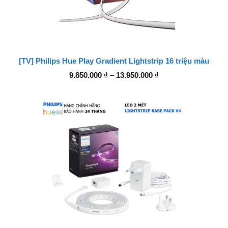
[TV] Philips Hue Play Gradient Lightstrip 16 triệu màu
Khoảng
9.850.000
₫
–
13.950.000
₫
giá:
từ
9.850.000 ₫
đến
13.950.000 ₫