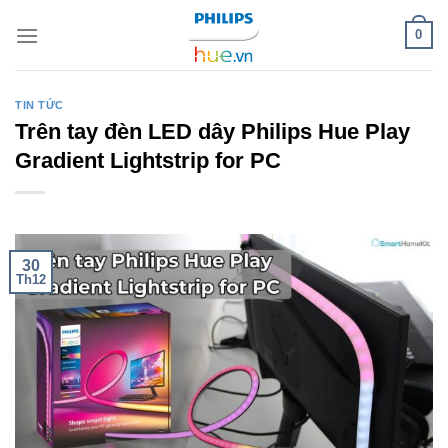
Skip
0
to
content
TIN TỨC
Trên tay đèn LED dây Philips Hue Play
Gradient Lightstrip for PC
30
Th12