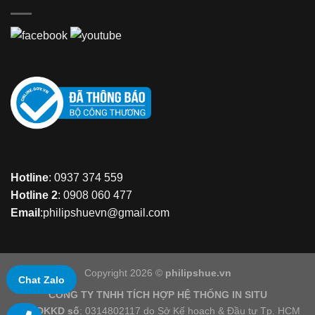
Hotline
: 0937 374 559
Hotline 2
: 0908 060 477
Email
:philipshuevn@gmail.com
Copyright 2026 ©
philipshue.vn
Chat Zalo
CÔNG TY TNHH TÍCH HỢP HỆ THỐNG IN SITU
GCNDKKD số
: 0314802117 do Sở Kế hoạch & Đầu tư Tp. HCM