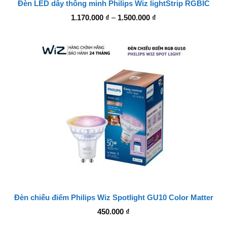
Đèn LED dây thông minh Philips Wiz lightStrip RGBIC
Khoảng
1.170.000
₫
–
1.500.000
₫
giá:
từ
1.170.000 ₫
đến
1.500.000 ₫
Đèn chiếu điểm Philips Wiz Spotlight GU10 Color Matter
450.000
₫