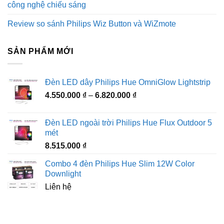
công nghệ chiếu sáng
Review so sánh Philips Wiz Button và WiZmote
SẢN PHẨM MỚI
Đèn LED dây Philips Hue OmniGlow Lightstrip
Khoảng
4.550.000
₫
–
6.820.000
₫
giá:
từ
Đèn LED ngoài trời Philips Hue Flux Outdoor 5
4.550.000 ₫
mét
đến
8.515.000
₫
6.820.000 ₫
Combo 4 đèn Philips Hue Slim 12W Color
Downlight
Liên hệ