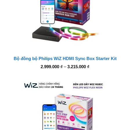
Bộ đồng bộ Philips WiZ HDMI Sync Box Starter Kit
Khoảng
2.999.000
₫
–
3.215.000
₫
giá:
từ
2.999.000 ₫
đến
3.215.000 ₫