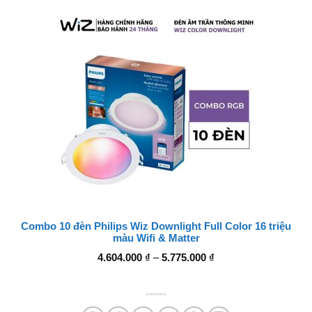
Combo 10 đèn Philips Wiz Downlight Full Color 16 triệu
màu Wifi & Matter
Khoảng
4.604.000
₫
–
5.775.000
₫
giá:
từ
4.604.000 ₫
đến
5.775.000 ₫