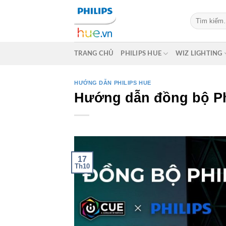
Skip
Tìm
to
kiếm:
content
TRANG CHỦ
PHILIPS HUE
WIZ LIGHTING
HƯỚNG DẪN PHILIPS HUE
Hướng dẫn đồng bộ Phi
17
Th10