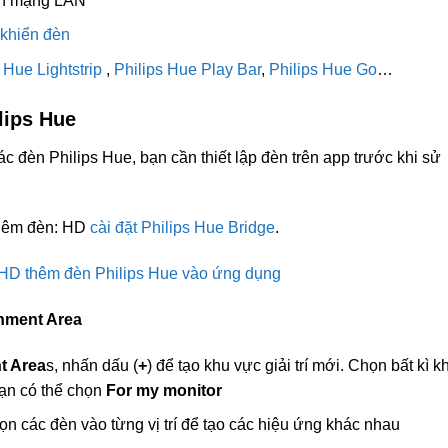
ồn mạng LAN
 khiển đèn
 Hue Lightstrip
,
Philips Hue Play Bar
,
Philips Hue Go
…
lips Hue
c đèn Philips Hue, bạn cần thiết lập đèn trên app trước khi sử
 thêm đèn: HD
cài đặt Philips Hue Bridge
.
HD thêm đèn Philips Hue vào ứng dụng
inment Area
t Area
s, nhấn dấu (
+
) để tạo khu vực giải trí mới. Chọn bất kì k
ạn có thể chọn
For my monitor
họn các đèn vào từng vị trí để tạo các hiệu ứng khác nhau