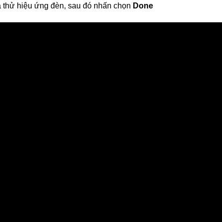
à thử hiệu ứng đèn, sau đó nhấn chọn
Done