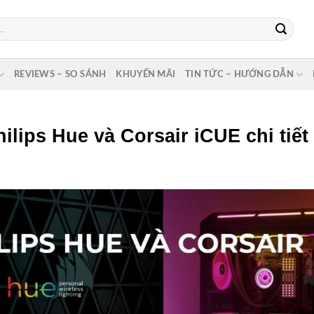
REVIEWS – SO SÁNH
KHUYẾN MÃI
TIN TỨC – HƯỚNG DẪN
lips Hue và Corsair iCUE chi tiết