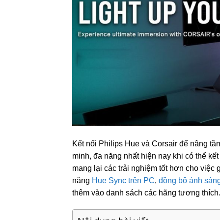
Kết nối Philips Hue và Corsair để nâng tầm
minh, đa năng nhất hiện nay khi có thể kế
mang lại các trải nghiệm tốt hơn cho việc gi
năng
Hue Sync trên PC
,
đồng bộ ánh sáng
thêm vào danh sách các hãng tương thích