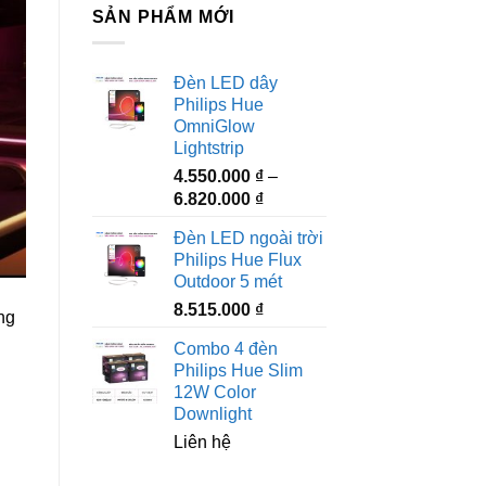
SẢN PHẨM MỚI
Đèn LED dây
Philips Hue
OmniGlow
Lightstrip
4.550.000
₫
–
Khoảng
6.820.000
₫
giá:
Đèn LED ngoài trời
từ
Philips Hue Flux
4.550.000 ₫
Outdoor 5 mét
đến
8.515.000
₫
6.820.000 ₫
ng
Combo 4 đèn
Philips Hue Slim
12W Color
Downlight
Liên hệ