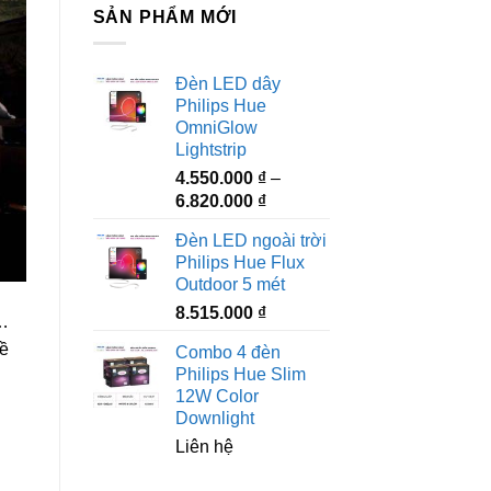
SẢN PHẨM MỚI
Đèn LED dây
Philips Hue
OmniGlow
Lightstrip
4.550.000
₫
–
Khoảng
6.820.000
₫
giá:
Đèn LED ngoài trời
từ
Philips Hue Flux
4.550.000 ₫
Outdoor 5 mét
đến
8.515.000
₫
6.820.000 ₫
n…
đề
Combo 4 đèn
Philips Hue Slim
12W Color
Downlight
Liên hệ