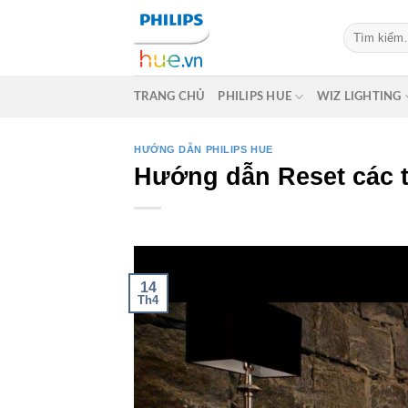
Skip
Tìm
to
kiếm:
content
TRANG CHỦ
PHILIPS HUE
WIZ LIGHTING
HƯỚNG DẪN PHILIPS HUE
Hướng dẫn Reset các th
14
Th4