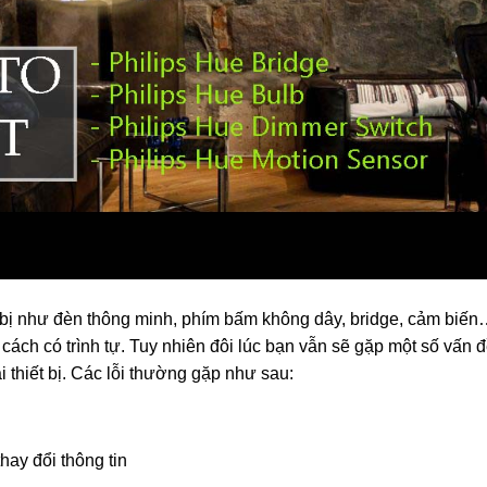
 bị như đèn thông minh, phím bấm không dây, bridge, cảm biế
ách có trình tự. Tuy nhiên đôi lúc bạn vẫn sẽ gặp một số vấn 
 thiết bị. Các lỗi thường gặp như sau:
hay đổi thông tin