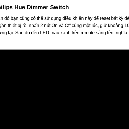
hilips Hue Dimmer Switch
n đó bạn cũng có thể sử dụng điều khiển này để reset bất kỳ đ
ần thiết bị rồi nhấn 2 nút On và Off cùng một lúc, giữ khoảng 1
 dừng lại. Sau đó đèn LED màu xanh trên remote sáng lên, nghĩa 