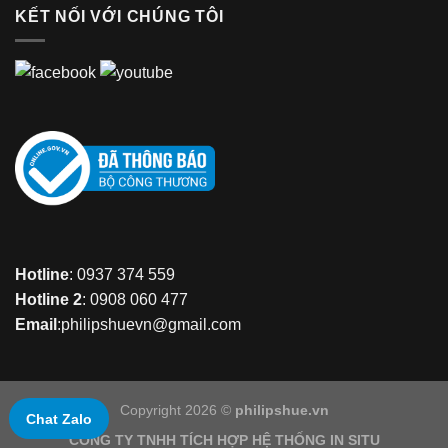
KẾT NỐI VỚI CHÚNG TÔI
Hotline
: 0937 374 559
Hotline 2
: 0908 060 477
Email
:philipshuevn@gmail.com
Copyright 2026 ©
philipshue.vn
Chat Zalo
CÔNG TY TNHH TÍCH HỢP HỆ THỐNG IN SITU