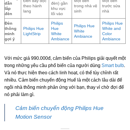
Đèn dây dọc
Một đèn
Một đèn
dẫn
đèn) gần
theo hành
trong nhà vệ
trước sửa
lắp
khu vực
lang
sinh
nhà
đèn
lối vào
Đèn
Philips
Philips Hue
Philips Hue
thông
Philips Hue
Hue
White and
White
minh
LightStrip
White
Color
Ambiance
gợi ý
Ambiance
Ambiance
Với mức giá 990.000đ, cảm biến của Philips giải quyết một
trong những yêu cầu phổ biến của người dùng
Smart bulb
.
Và nó thực hiện theo cách linh hoạt, có thể tùy chỉnh rất
nhiều. Cảm biến chuyển động Huế là một cách lâu dài để
ngôi nhà thông minh phản ứng với bạn, thay vì chờ đợi để
nó phải làm gì.
Cảm biến chuyển động Philips Hue
Motion Sensor