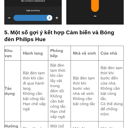
5. Một số gợi ý kết hợp Cảm biến và Bóng
đèn Philips Hue
Khu
Phòng
Hành lang
Nhà vệ sinh
Cửa nhà
vực
bếp
Bật đèn
Bật đèn tạm
tạm thời.
Bật đèn tạm
thời khi
khi cần
thời khi cần
Bật đèn tạm
bước đến
lấy vật
đi qua hành
thời khi
cửa nhà.
trong
Tác
lang.
bước vào
Không cần
đêm tối.
dụng
Không cần
nhà vệ sinh.
bật công
Không
bật công tắc
Không cần
tắc.
cần bật
Hạn chế vấp
bật công tắc
Có thể dùng
công tắc.
ngã
để chống
Hạn chế
trộm
vấp ngã
Hướng
Một (số