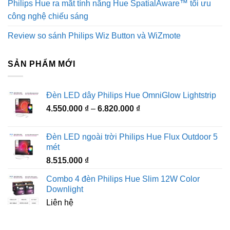
Philips Hue ra măt tính năng Hue SpatialAware™ tối ưu
công nghệ chiếu sáng
Review so sánh Philips Wiz Button và WiZmote
SẢN PHẨM MỚI
Đèn LED dây Philips Hue OmniGlow Lightstrip
Khoảng
4.550.000
₫
–
6.820.000
₫
giá:
từ
Đèn LED ngoài trời Philips Hue Flux Outdoor 5
4.550.000 ₫
mét
đến
8.515.000
₫
6.820.000 ₫
Combo 4 đèn Philips Hue Slim 12W Color
Downlight
Liên hệ